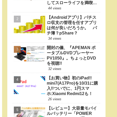
してスローライフを満喫し
たい
44 views
【Androidアプリ】パチス
ロ収支の管理を任すアプリ
は何が良いだろうか。 パ
チ簿？pShare？
34 views
開封の儀、『APEMAN ポ
ータブルDVDプレーヤー
PV1050』。ちょっとDVD
を視聴!!
32 views
【お買い物】初のiPad!!
mini7(A17Pro)を10/31に購
入!!ついでに、1円スマ
ホ:Xiaomi Redmi12も！
26 views
【レビュー】大容量モバイ
ルバッテリー「POWER