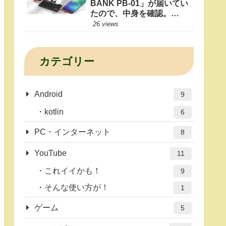
BANK PB-01」が届いてい
たので、中身を確認。
10000mAhもあれば1日十
26 views
分だよね？
カテゴリー
Android
9
kotlin
6
PC・インターネット
8
YouTube
11
これイイかも！
9
そんな使い方が！
1
ゲーム
5