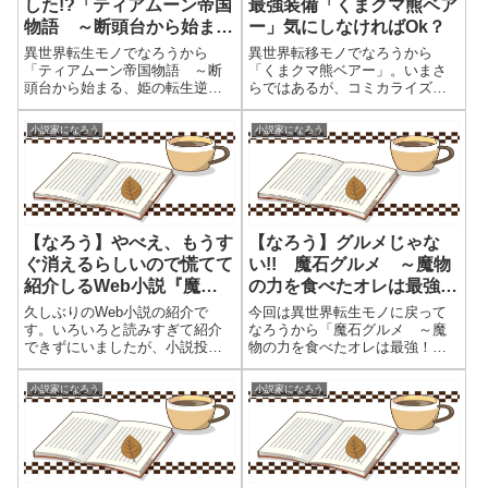
した!?「ティアムーン帝国
最強装備「くまクマ熊ベア
物語 ～断頭台から始ま
ー」気にしなければOk？
る、姫の転生逆転ストーリ
異世界転生モノでなろうから
異世界転移モノでなろうから
ー～」コミカルな姫のやり
「ティアムーン帝国物語 ～断
「くまクマ熊ベアー」。いまさ
頭台から始まる、姫の転生逆転
らではあるが、コミカライズを
直し人生
ストーリー～」。ラノベ、コミ
見て、気になって読んだが、意
ックともに結構人気の作品。
外とおもしろかったんで記事ア
小説家になろう
小説家になろう
2023年にはアニメも始まるよう
ップ。アニメも放送されていた
です。冒頭より悪女？として処
みたいねｗ （アニメのほう
刑されてしまったが、どうして
は、ものすっごい酷評ｗｗｗ作
か若返り2度目の...
品の諸元・投稿開始日...
【なろう】やべえ、もうす
【なろう】グルメじゃな
ぐ消えるらしいので慌てて
い!! 魔石グルメ ～魔物
紹介しるWeb小説『魔王
の力を食べたオレは最強！
様、リトライ！』。
～（Web版） 段々と人
久しぶりのWeb小説の紹介で
今回は異世界転生モノに戻って
種をヤメる？
す。いろいろと読みすぎて紹介
なろうから「魔石グルメ ～魔
できずにいましたが、小説投稿
物の力を食べたオレは最強！～
サイト：小説家になろうから
（Web版）」。転生時に貰った
「魔王様、リトライ！」を紹介
スキル「毒素分解EX」が字面か
小説家になろう
小説家になろう
したい。2016年から投稿されて
ら地味なものですが、あとあと
いる小説ですが、書籍化、コミ
から効果がスゴかった。魔石に
カライズと今の流れに乗って来
含まれる毒素を中和しその魔石
年にアニメ化さ...
が持っていた...