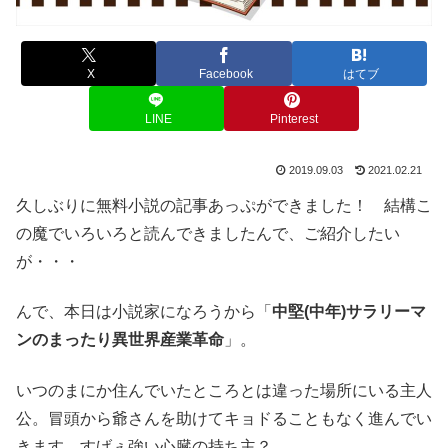
X
Facebook
はてブ
LINE
Pinterest
2019.09.03
2021.02.21
久しぶりに無料小説の記事あっぷができました！ 結構こ
の魔でいろいろと読んできましたんで、ご紹介したい
が・・・
んで、本日は小説家になろうから「
中堅(中年)サラリーマ
ンのまったり異世界産業革命
」。
いつのまにか住んでいたところとは違った場所にいる主人
公。冒頭から爺さんを助けてキョドることもなく進んでい
きます。すげぇ強い心臓の持ち主？