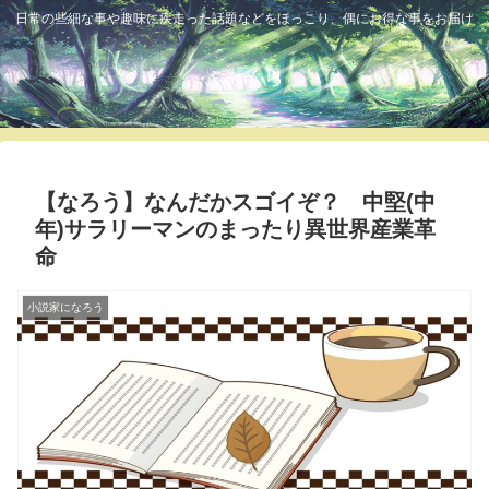
日常の些細な事や趣味に疾走った話題などをほっこり、偶にお得な事をお届け
ふっくら
【なろう】なんだかスゴイぞ？ 中堅(中
年)サラリーマンのまったり異世界産業革
命
小説家になろう