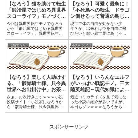
【なろう】猫を助けて転生
【なろう】可愛く最鳥に！
「鍛冶屋ではじめる異世界
「不死鳥への転生 ドラゴ
スローライフ」モノづくり
ン倒せるって普通の鳥じゃ
してスローライフを満喫し
ないよね？」って良いでわ
今回は異世界転生モノでなろう
現世で体の自由が効かない少
たい
ないか？
から「鍛冶屋ではじめる異世界
年？が、出来れば空を自由に飛
スローライフ」。異世界転生で
びたいと願い異世界に鳥（不死
の戦記モノになりますが、媒体
鳥）に生まれ変わって、早速ド
のイラストを見て気になり読み
ラゴンを倒すんですが・・・。
小説家になろう
小説家になろう
始めましたが、わりと面白かっ
いきなり強くね？って感じだけ
たんで。転生後の主人公である
どね。生まれ育った（鍛錬）場
末王子であるミリモス王子。12
所から冒険に出た少年は、魔物
歳という年齢だ...
に襲われていた冒険...
【なろう】楽しく人助けす
【なろう】いろんなエルフ
る、「骸骨騎士様、只今異
がいっぱい戦記モノ。三大
世界へお出掛け中」お茶目
陸英雄記～現代知識による
なスケルトン？ダークエル
帝国再建記～ 内政・宗教
さぁ、お次行きますｗｗｗ小説
最近コミカライズを見て気にな
フ？
絡みも良く考えてる。
投稿サイト：小説家になろうか
った小説の紹介が多いですが、
ら「骸骨騎士様、只今異世界へ
本日もソレｗｗｗなろうから内
お出掛け中」を紹介したい。オ
政（税制改革や軍制改革）・宗
ンラインゲーム中に寝落ちし
教・戦争といった「三大陸英雄
て、目覚めたらゲームの中に転
記～現代知識による帝国再建記
移といったよくあるパターンで
～」。とくに、宗教絡みでいろ
スポンサーリンク
すが、ゲーム中で使用していた
いろと画策していく内容は読ん
アバターキャラが「...
でいて面白い。い...