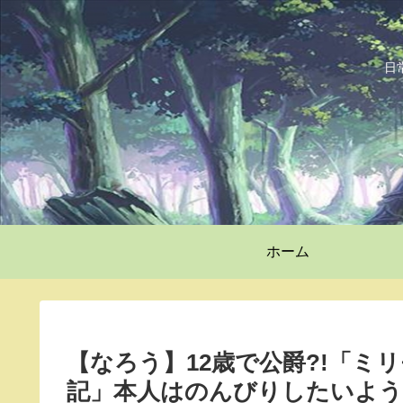
日
ホーム
【なろう】12歳で公爵?!「ミ
記」本人はのんびりしたいよう