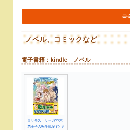
コ
ノベル、コミックなど
電子書籍：kindle ノベル
ミリモス・サーガ??末
弟王子の転生戦記 (ツギ