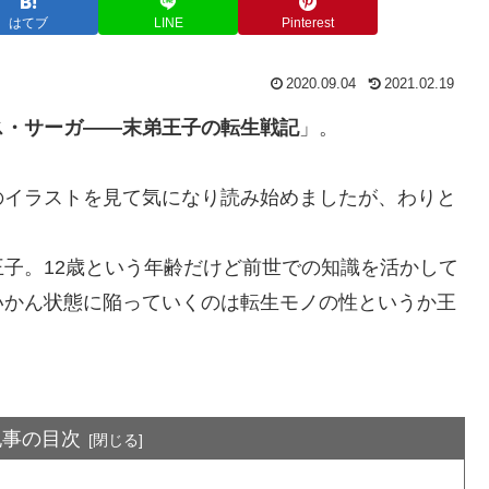
はてブ
LINE
Pinterest
2020.09.04
2021.02.19
ス・サーガ――末弟王子の転生戦記
」。
のイラストを見て気になり読み始めましたが、わりと
子。12歳という年齢だけど前世での知識を活かして
いかん状態に陥っていくのは転生モノの性というか王
記事の目次