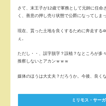
さて、末王子が12歳で軍務として元帥に任命
く、善意の押し売り状態で公爵になってしま
現在、貰った土地を良くするために奔走する4
ぇ。
ただし・・、誤字脱字？誤植？なところが多
推察しないとアカンｗｗｗ
媒体のほうは大丈夫？だろうか。今後、良く
ミリモス・サーガ