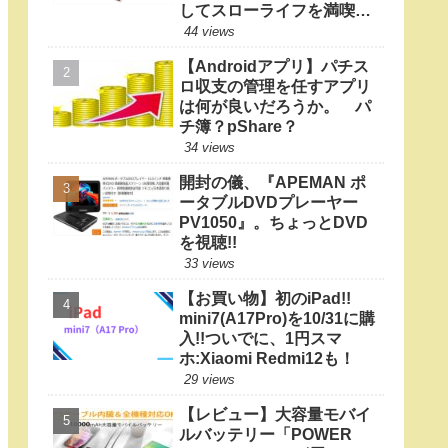
してスローライフを満喫し
たい
44 views
【Androidアプリ】パチス
ロ収支の管理を任すアプリ
は何が良いだろうか。 パ
チ簿？pShare？
34 views
開封の儀、『APEMAN ポ
ータブルDVDプレーヤー
PV1050』。ちょっとDVD
を視聴!!
33 views
【お買い物】初のiPad!!
mini7(A17Pro)を10/31に購
入!!ついでに、1円スマ
ホ:Xiaomi Redmi12も！
29 views
【レビュー】大容量モバイ
ルバッテリー「POWER