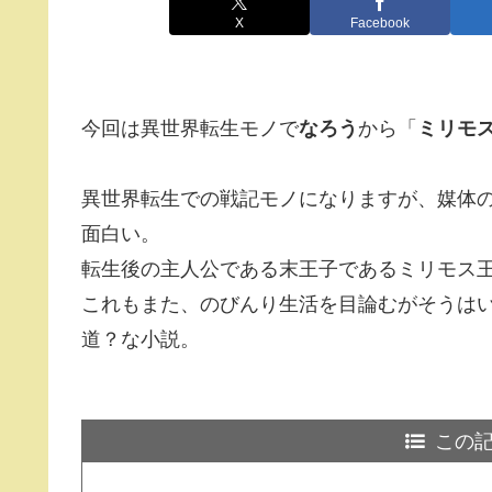
X
Facebook
今回は異世界転生モノで
なろう
から「
ミリモ
異世界転生での戦記モノになりますが、媒体
面白い。
転生後の主人公である末王子であるミリモス王
これもまた、のびんり生活を目論むがそうは
道？な小説。
この