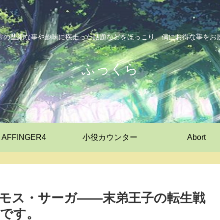
常の些細な事や趣味に疾走った話題などをほっこり、偶にお得な事をお
ふっくら
AFFINGER4
小役カウンター
Abort
リモス・サーガ――末弟王子の転生戦
です。