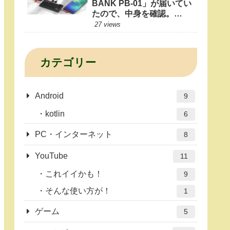
BANK PB-01」が届いてい
たので、中身を確認。
10000mAhもあれば1日十
27 views
分だよね？
カテゴリー
Android
9
kotlin
6
PC・インターネット
8
YouTube
11
これイイかも！
9
そんな使い方が！
1
ゲーム
5