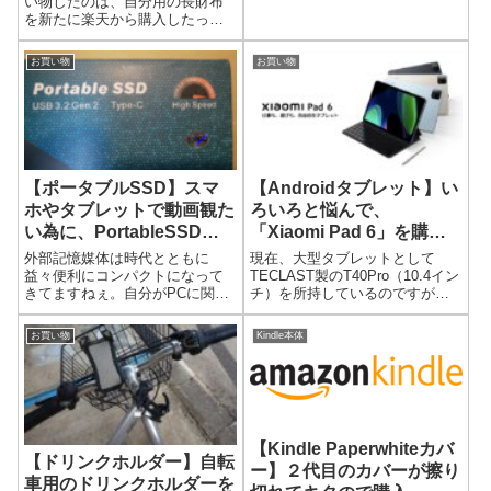
い物したのは、自分用の長財布
ブを使うまでの寒さではないが
を新たに楽天から購入したっ
少し寒いかな？といった状況
た。 父の日用でないところが
で、ちょっと暖をとりたいと思
味噌ｗｗｗ以前に活動させてい
った次第で購入してみました。
お買い物
お買い物
た長財布は最近、幅というか厚
【送料無料】電気毛布 電気ひざ
みがありすぎてカバン（ウェス
掛け毛布 ふっく...
トバッグ）に入れていると辛く
なってきたのが理由...
【ポータブルSSD】スマ
【Androidタブレット】い
ホやタブレットで動画観た
ろいろと悩んで、
い為に、PortableSSDで
「Xiaomi Pad 6」を購
ある「RAOY」の500GB
入！！
外部記憶媒体は時代とともに
現在、大型タブレットとして
を購入したら便利で持ち運
益々便利にコンパクトになって
TECLAST製のT40Pro（10.4イン
きてますねぇ。自分がPCに関わ
チ）を所持しているのですが、
びも楽だった!!
り、磁気テープ（カセットテー
もう少し大きいというか、解像
プ）類 、フロッピーディスク類
度が高いモノが欲しくなり、い
お買い物
Kindle本体
、光 ディスク類 、CD-R類、
ろいろと調べてみていくつかの
DVD-R類、HDD類、SD類といっ
候補を挙げてみた。・Xiaomi
た数々の記憶媒体が世に出て
Pad 6・DOOGEE...
い...
【Kindle Paperwhiteカバ
【ドリンクホルダー】自転
ー】２代目のカバーが擦り
車用のドリンクホルダーを