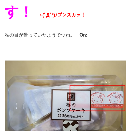
す！
ヽ(ﾟДﾟ*)ﾉプンスカッ！
私の目が曇っていたようでつね。
Orz