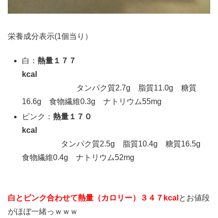
栄養成分表示(1個当り）
白：
熱量１７７
kcal
タンパク質2.7g 脂質11.0g 糖質
16.6g 食物繊維0.3g ナトリウム55mg
ピンク：
熱量１７０
kcal
タンパク質2.5g 脂質10.4g 糖質16.5g
食物繊維0.4g ナトリウム52mg
白とピンク合わせて熱量（カロリー）３４７kcal
とお値段
がほぼ一緒っｗｗｗ