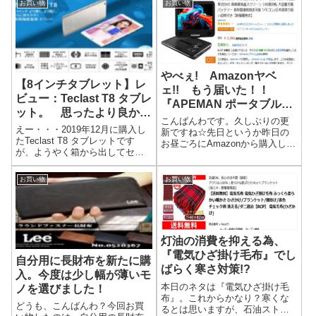
お買い物
お買い物
やべぇ! Amazonヤベ
【8インチタブレット】レ
ェ!! もう届いた！！
ビュー：Teclast T8 タブレ
『APEMAN ポータブル
ット。 思ったより良かっ
DVDプレーヤー PV1050』
こんばんわです。久しぶりの更
たです！
えー・・・2019年12月に購入し
新ですね☆先日というか昨日の
たTeclast T8 タブレットです
お昼ごろにAmazonから購入した
が、ようやく箱から出してセッ
『APEMAN ポータブルDVDプレ
トアップしました！購入して3ヶ
ーヤーPV1050』なんですが、な
月も経ってしまったｗｗｗｗま
ぜか、今日のお昼ぐらいに到着
お買い物
お買い物
ぁレビューといったレビューで
しました。これです！もうね、
はないですが、セットアップし
笑っちゃったですよ。しか...
少し使ってみたのでその報告...
灯油の消費を抑える為、
『電気ひざ掛け毛布』でし
自分用に長財布を新たに購
ばらく寒さ対策!?
入。今度は少し幅が薄いモ
本日のネタは『電気ひざ掛け毛
ノを選びました！
布』。これからかなり？寒くな
どうも、こんばんわ？今回お買
るとは思いますが、石油ストー