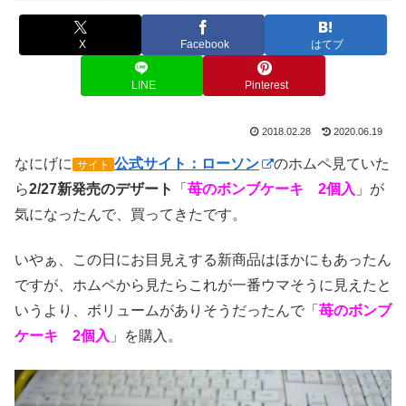
X
Facebook
はてブ
LINE
Pinterest
2018.02.28
2020.06.19
なにげに
公式サイト：ローソン
のホムペ見ていた
サイト
ら
2/27新発売のデザート
「
苺のボンブケーキ 2個入
」が
気になったんで、買ってきたです。
いやぁ、この日にお目見えする新商品はほかにもあったん
ですが、ホムペから見たらこれが一番ウマそうに見えたと
いうより、ボリュームがありそうだったんで「
苺のボンブ
ケーキ 2個入
」を購入。