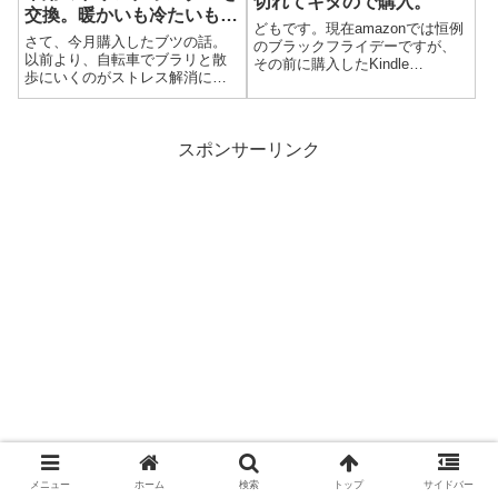
切れてキタので購入。
交換。暖かいも冷たいも、
どもです。現在amazonでは恒例
そしてポケットも付いて便
さて、今月購入したブツの話。
のブラックフライデーですが、
利!! 安全も向上!?
以前より、自転車でブラリと散
その前に購入したKindle
歩にいくのがストレス解消にな
Paperwhiteのカバーのお話ｗカ
っていますが、現在使用してい
バーを買うぜ？まずは、現在装
るドリンクホルダーが不便にな
着しているカバーがこれ。表面
りこの度変更することにしまし
の全体をみてわかるように？周
た。コイツですね。いきなりで
スポンサーリンク
りが擦り切れてきています。...
すが、すいませんｗ 正面にメ
ッシュのポケット...
メニュー
ホーム
検索
トップ
サイドバー