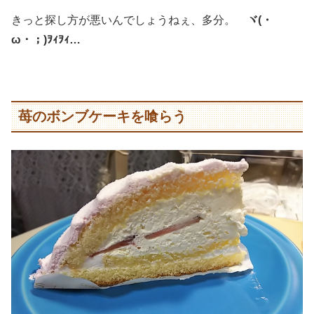
きっと探し方が悪いんでしょうねぇ、多分。
ヾ(・
ω・；)ｦｨｦｨ…
苺のボンブケーキを喰らう