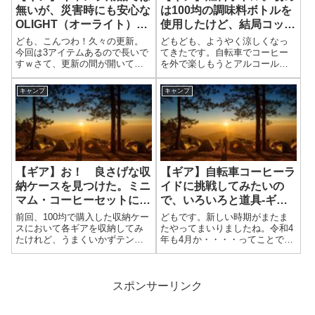
無いが、災害時にも安心な
は100均の調味料ボトルを
OLIGHT（オーライト）社
使用したけど、結局コッチ
製のライト、Olight Baton
を2種購入。沼ってキタで
ども、こんつわ！久々の更新。
どもども、ようやく涼しくなっ
3 Premium Editionと
す。
今回は3アイテムあるので長いで
てきたです。自転車でコーヒー
すｗさて、更新の間が開いてし
を外で楽しもうとアルコールス
Swivel COB 作業灯（イエ
まったのは、ちと諸事情で病気
トーブを買い集めてきました
ロー）を購入した！
が２つ？重なってウーウーと唸
が、前回、YouTubeで観た100均
キャンプ
キャンプ
っていたからｗんで、ほんと
のボトルを購入したんですけ
は、アルコールストーブの燃焼
ど・・・あんま使い心地が良く
実験の結果を書きたかったケ
なかったｗ やっぱ初心者には
ド、新しいアイテム...
向かないな...
【ギア】お！ 良さげな収
【ギア】自転車コーヒーラ
納ケースを見つけた。ミニ
イドに挑戦してみたいの
マム・コーヒーセットに出
で、いろいろと道具-ギア-
来そうか？
を検討、購入してみまし
前回、100均で購入した収納ケー
どもです。新しい時期がまたま
た。
スにおいて各ギアを収納してみ
たやってまいりましたね。令和4
たけれど、うまくいかずテンシ
年も4月か・・・・ってことで、
ョンダダ下がりでしたけど、も
自分も新しいことに挑戦って意
う少しマシな？ものをAmazonで
味で自転車でお外コーヒー、い
探しまくりました。色合いがエ
わゆるコーヒーライドをやって
エ。グリーン、グリーーン！ん
みたく道具関連を検討および購
スポンサーリンク
で、コレを購入。 調味料収納
入してみました。いやぁ、調べ
バック...
るといろいろ...