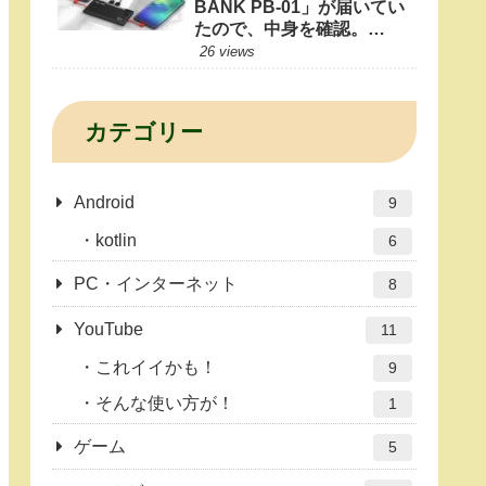
BANK PB-01」が届いてい
たので、中身を確認。
10000mAhもあれば1日十
26 views
分だよね？
カテゴリー
Android
9
kotlin
6
PC・インターネット
8
YouTube
11
これイイかも！
9
そんな使い方が！
1
ゲーム
5