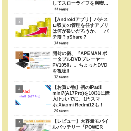
してスローライフを満喫し
たい
44 views
【Androidアプリ】パチス
ロ収支の管理を任すアプリ
は何が良いだろうか。 パ
チ簿？pShare？
34 views
開封の儀、『APEMAN ポ
ータブルDVDプレーヤー
PV1050』。ちょっとDVD
を視聴!!
32 views
【お買い物】初のiPad!!
mini7(A17Pro)を10/31に購
入!!ついでに、1円スマ
ホ:Xiaomi Redmi12も！
26 views
【レビュー】大容量モバイ
ルバッテリー「POWER