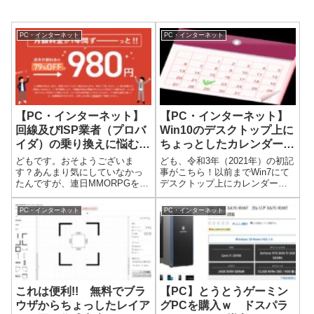
PC・インターネット
PC・インターネット
【PC・インターネット】
【PC・インターネット】
回線及びISP業者（プロバ
Win10のデスクトップ上に
イダ）の乗り換えに悩む。
ちょっとしたカレンダーが
（NURO光が良いの・・
ほしい。ついでに、予定も
どもです。おそようございま
ども、令和3年（2021年）の初記
か？
組み込めるとなおヨシ!!
す？あんまり気にしていなかっ
事がこちら！以前までWin7にて
たんですが、連日MMORPGをプ
デスクトップ上にカレンダーを
レイしていると最近家の光回線
表示させていたんですが、その
が、途中で原因不明な回線断が
カレンダーを表示させようとし
PC・インターネット
PC・インターネット
約1分くらい断続的に起きるよう
て公式HPへ行ったんです
になってゲームがプレイしにく
が・・・・なかなかアクセスで
い状態が続いています。なの
きず途方に暮れましたｗなので
で、ここはちょ...
フリーの似...
これは便利!! 無料でブラ
【PC】とうとうゲーミン
ウザからちょっしたレイア
グPCを購入ｗ ドスパラ