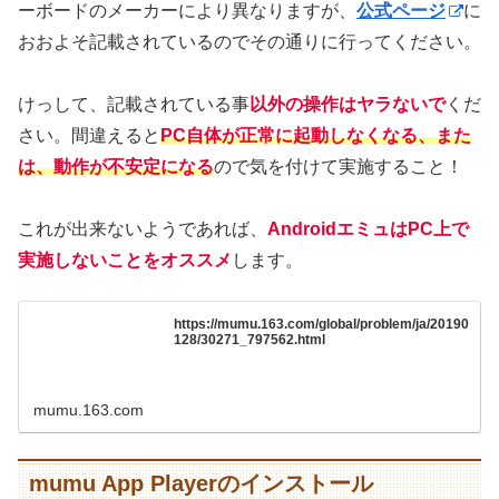
ーボードのメーカーにより異なりますが、
公式ページ
に
おおよそ記載されているのでその通りに行ってください。
けっして、記載されている事
以外の操作はヤラないで
くだ
さい。間違えると
PC自体が正常に起動しなくなる、また
は、動作が不安定になる
ので気を付けて実施すること！
これが出来ないようであれば、
AndroidエミュはPC上で
実施しないことをオススメ
します。
https://mumu.163.com/global/problem/ja/20190
128/30271_797562.html
mumu.163.com
mumu App Playerのインストール