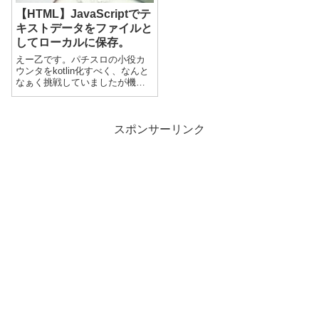
【HTML】JavaScriptでテ
キストデータをファイルと
してローカルに保存。
えー乙です。パチスロの小役カ
ウンタをkotlin化すべく、なんと
なぁく挑戦していましたが機種
データを作成させるツールを作
りたくなったんですねｗ んで
作成する上でお金を掛けずに無
料で作れないか思案した結果、
スポンサーリンク
一応HTMLでブラウザで作成して
みよ...