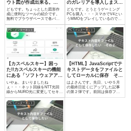
ウト図が作成出来る。
のガレリアを導入しまス
「Draw.io」お高いVisioな
た。
どもです。ちょっとした図形作
どもです。とうとうゲーミング
んか必要無いかもｗ
成に便利なツールの紹介です。
PCを購入・・・スマホでV4とい
無料でブラウザベースで各パー
うMMOをプレイしているのです
ツをチョイスしてレイアウト
が、プレイしながらチャットが
図、フロチャート、ブログでち
やりずらくて我慢が出来なかっ
PC・インターネット
PC・インターネット
ょっとした説明用に図形をサク
たですｗｗｗ購入先は、秋葉原
っと作成できます。Draw.io の
のドスパラ。以前というか5年く
使い方使い方はすでに公開され
らい前？になるでしょうか。こ
ているペー...
ちらで動...
【カスペルスキー】困っ
【HTML】JavaScriptでテ
た!!カスペルスキーの機能
キストデータをファイルと
にある「ソフトウェアアッ
してローカルに保存 その
プデータ」でLibreOffice
２
いやぁ、まいりましたね
はよさんです。先日、いや５月
のアップデートが終わらな
ぇ・・・ネット回線をNTT光回
の最終日近くにアップした記事
線からNURO光に変更してセキュ
の第２弾です。前回は保存ファ
いｗ
リティソフトカスペルスキーを
イル名を任意に指定出来なかっ
導入したまでは良かったです
たんで、あれからいろいろと探
PC・インターネット
が、まさか、LibreOfficeのアップ
してようやく見つけました。そ
デート処理が終わらに事態にな
こで公開されていたサンプルコ
るとは思いませんでしたyo。
ードをもとに動作確認しなが
(...
ら、必要な部分を追...