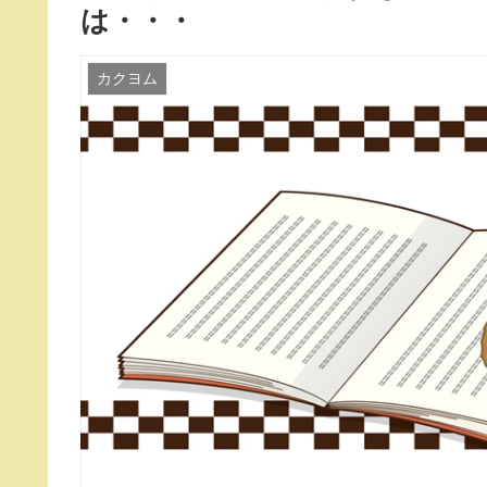
は・・・
カクヨム