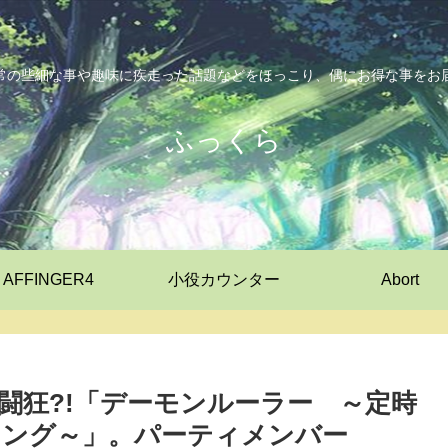
常の些細な事や趣味に疾走った話題などをほっこり、偶にお得な事をお
ふっくら
AFFINGER4
小役カウンター
Abort
闘狂?!「デーモンルーラー ～定時
リング～」。パーティメンバー