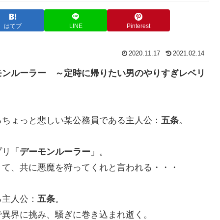
はてブ
LINE
Pinterest
2020.11.17
2021.02.14
モンルーラー ～定時に帰りたい男のやりすぎレベリ
るちょっと悲しい某公務員である主人公：
五条
。
プリ「
デーモンルーラー
」。
きて、共に悪魔を狩ってくれと言われる・・・
る主人公：
五条
。
で異界に挑み、騒ぎに巻き込まれ逝く。