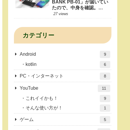
BANK PB-01」が届いてい
たので、中身を確認。
10000mAhもあれば1日十
27 views
分だよね？
カテゴリー
Android
9
kotlin
6
PC・インターネット
8
YouTube
11
これイイかも！
9
そんな使い方が！
1
ゲーム
5