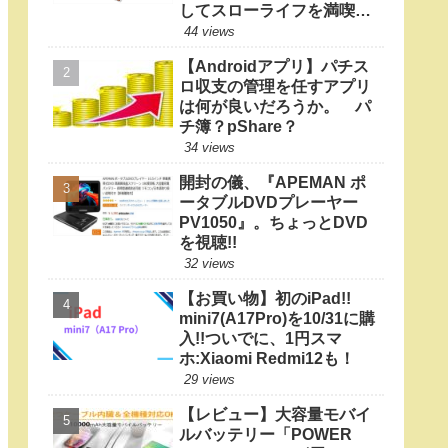
してスローライフを満喫し
たい
44 views
【Androidアプリ】パチス
ロ収支の管理を任すアプリ
は何が良いだろうか。 パ
チ簿？pShare？
34 views
開封の儀、『APEMAN ポ
ータブルDVDプレーヤー
PV1050』。ちょっとDVD
を視聴!!
32 views
【お買い物】初のiPad!!
mini7(A17Pro)を10/31に購
入!!ついでに、1円スマ
ホ:Xiaomi Redmi12も！
29 views
【レビュー】大容量モバイ
ルバッテリー「POWER