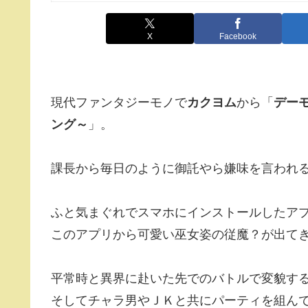
X
Facebook
現代ファンタジーモノで
カクヨム
から「
デー
ング～
」。
課長から毎日のように御託やら嫌味を言われ
ふと気まぐれでスマホにインストールしたア
このアプリから可愛い巫女姿の従魔？が出て
平常時と異界に赴いた先でのバトルで変貌す
そしてチャラ男やＪＫと共にパーティを組ん