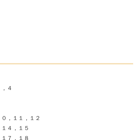
３，４
６
８
１０，１１，１２
，１４，１５
，１７，１８