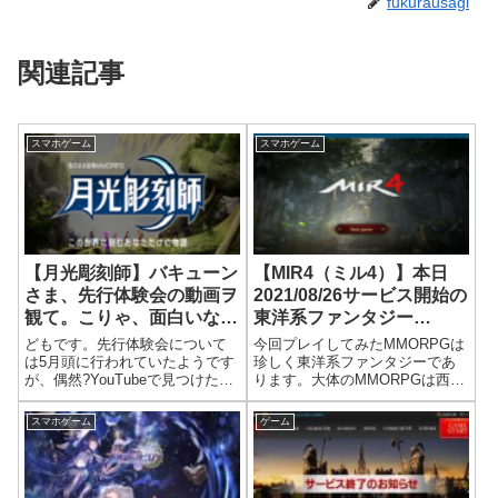
fukurausagi
関連記事
スマホゲーム
スマホゲーム
【月光彫刻師】バキューン
【MIR4（ミル4）】本日
さま、先行体験会の動画ヲ
2021/08/26サービス開始の
観て。こりゃ、面白いなっ
東洋系ファンタジー
と。
MMORPGをプレイ。やっ
どもです。先行体験会について
今回プレイしてみたMMORPGは
てみたら、案外面白かった
は5月頭に行われていたようです
珍しく東洋系ファンタジーであ
が、偶然?YouTubeで見つけたの
ります。大体のMMORPGは西洋
ｗ
で動画を拝見しました。動画
系が多いんですが、こちらもよ
は、5時間とかなり長いですが、
さそうなんで手を出してみまし
スマホゲーム
ゲーム
いろいろとコンテンツがあって
たｗ事前？チェックでいろいろ
楽しそうな感じ。キャラメイク
とググってみましたが、いろい
でも6種類のクラスがあり、性別
ろと成長に関する項目があるら
が男...
しく、脳...