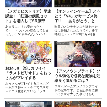
【メガミヒストリア】早速
【オンラインゲーム】とう
課金！「紅蓮の疾風セッ
とう「V4」がサービス終
ト」を購入してSR服部半
了!! 「ありがとう」と言
蔵（♀）をゲット!!
っておこう
あまりにも？お安かったん
昨日のメンテナンスが終わった
で・・・ついつい課金してしま
後に告知されたようです。終了
った。( ﾟ∀ﾟ)ｱﾊﾊ八八ﾉヽﾉヽﾉヽﾉ
時刻は・・・2023年4月26日(水)
ゲームをインストしてすぐに課
14:00だそうです。2020年からサ
金したのは初めてだ！商店から
ービス開始され今年で3年？サー
スマホゲーム
スマホゲーム
推奨と言われていたパックであ
ビスされてきましたが終わっち
る紅蓮の疾風セットを購入。
ゃうんですねー、ちょっと寂し
１２０円也。これを購入すると
い？2022年は病気...
服部半...
おおっ!! 楽しカワイイ
【アンノウンブライド】ソ
「ラストピリオド」をおっ
ウル強化で必要な魔物を効
さんがプレイする
率良く集めるには？
おっさんがプレイするスマホゲ
スマホゲームアンノウンブライ
ーム第３弾ｗｗｗ今年で２周年
ドの記事です。まぁ記事名に書
＋アニメ化されている「ラスト
いてますが大した事ではありま
ピリオド」をインストして遊ん
せん。チュートリアルにもあっ
でみました。意外や意外、キャ
た内容ですｗマイ拠点から魔物
ラがカワイク、遊び場（クエス
スマホゲーム
スマホゲーム
をタップして育てたい魔物をタ
ト）が多く楽しかったです！プ