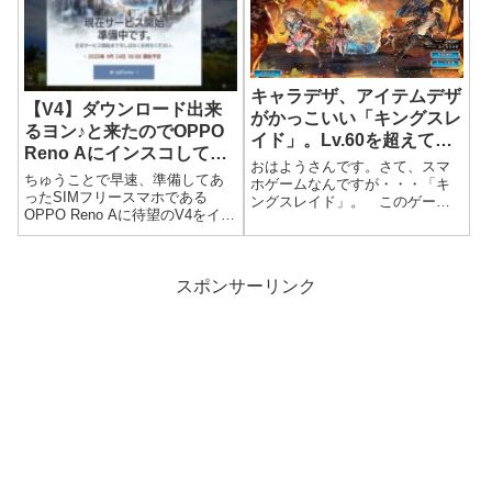
ップ。今回はリリスを選択。リ
レイ開始日は、2018年5月23日。
リスのソウル強化に必要な魔物
ブログへ...
は赤枠内に必要な...
キャラデザ、アイテムデザ
【V4】ダウンロード出来
がかっこいい「キングスレ
るヨン♪と来たのでOPPO
イド」。Lv.60を超えてか
Reno Aにインスコしてみ
らが本番ｗ
おはようさんです。さて、スマ
ましたら・・・残念!!
ちゅうことで早速、準備してあ
ホゲームなんですが・・・「キ
ったSIMフリースマホである
ングスレイド」。 このゲーム
OPPO Reno Aに待望のV4をイン
のインスコした日がたしか、4月
ストールしてみたんです。ん
ごろだったでしょうか。いまご
で、このOPPO Reno Aってゲー
ろ、レビューというのも可笑し
ムに最適な環境？を提供するを
いですが、「キングスレイド」
謳う機能があってアプリをイン
スポンサーリンク
もプレイしているよぉと告知ｗ
スコするとゲームスペース...
ｗｗさて、この...