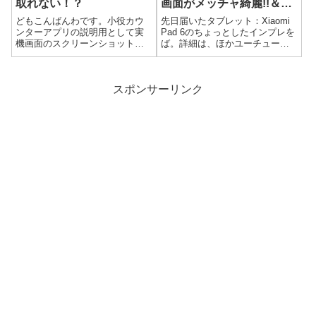
取れない！？
画面がメッチャ綺麗!!＆軽
っ！薄っ！！
どもこんばんわです。小役カウ
先日届いたタブレット：Xiaomi
ンターアプリの説明用として実
Pad 6のちょっとしたインプレを
機画面のスクリーンショットを
ば。詳細は、ほかユーチューバ
撮るんですが、ココ最近実機側
ーさんが詳しくヤッているの
でスクリーンショットを撮ると
で、俺が気になったところだけ
ウマクいかない状態となり
をインプレｗ （まぁ、めんど
AndroidStudioからスクリーンシ
くせぇのも有るｗ）外観題名に
スポンサーリンク
ョットを撮ることにしたんです
も書いたけど、薄くて軽い！！
が・・...
全体...