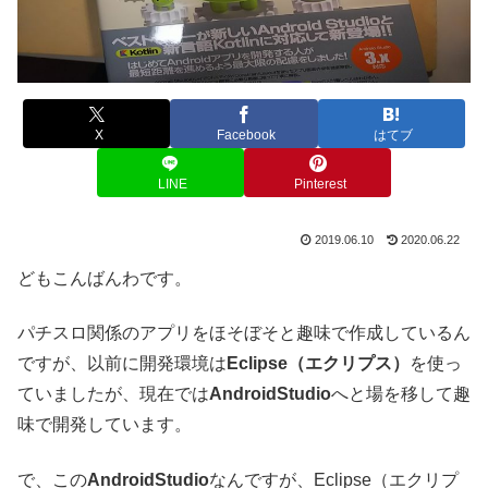
X
Facebook
はてブ
LINE
Pinterest
2019.06.10
2020.06.22
どもこんばんわです。
パチスロ関係のアプリをほそぼそと趣味で作成しているん
ですが、以前に開発環境は
Eclipse（エクリプス）
を使っ
ていましたが、現在では
AndroidStudio
へと場を移して趣
味で開発しています。
で、この
AndroidStudio
なんですが、Eclipse（エクリプ