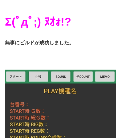
Σ(ﾟдﾟ;) ﾇｵｫ!?
無事にビルドが成功しました。