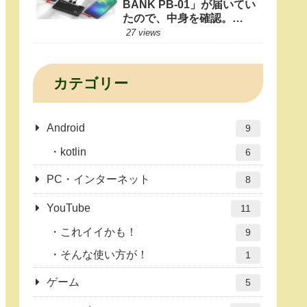
BANK PB-01」が届いてい
たので、中身を確認。
10000mAhもあれば1日十
27 views
分だよね？
カテゴリー
Android
9
kotlin
6
PC・インターネット
8
YouTube
11
これイイかも！
9
そんな使い方が！
1
ゲーム
5