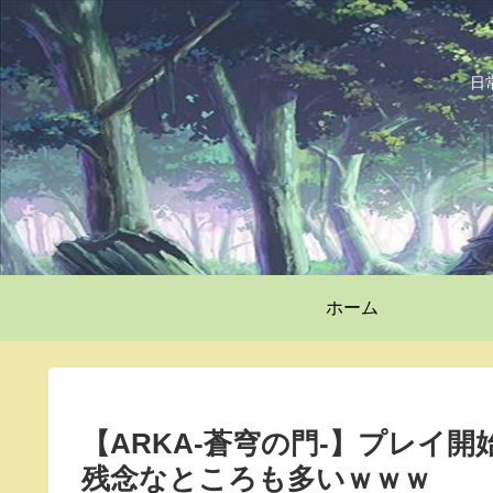
日
ホーム
【ARKA-蒼穹の門-】プレイ
残念なところも多いｗｗｗ