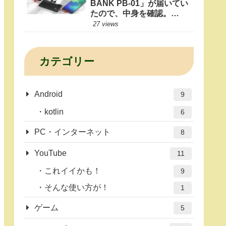
BANK PB-01」が届いてい
たので、中身を確認。
10000mAhもあれば1日十
27 views
分だよね？
カテゴリー
Android
9
kotlin
6
PC・インターネット
8
YouTube
11
これイイかも！
9
そんな使い方が！
1
ゲーム
5