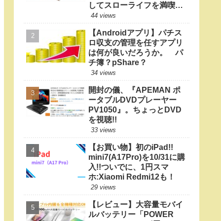
してスローライフを満喫し
たい
44 views
【Androidアプリ】パチス
ロ収支の管理を任すアプリ
は何が良いだろうか。 パ
チ簿？pShare？
34 views
開封の儀、『APEMAN ポ
ータブルDVDプレーヤー
PV1050』。ちょっとDVD
を視聴!!
33 views
【お買い物】初のiPad!!
mini7(A17Pro)を10/31に購
入!!ついでに、1円スマ
ホ:Xiaomi Redmi12も！
29 views
【レビュー】大容量モバイ
ルバッテリー「POWER