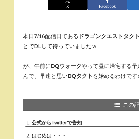
X
Facebook
本日7/16配信日である
ドラゴンクエストタク
とでDLして待っていましたｗ
が、午前に
DQウォーク
やって昼に帰宅する予定
んで、早速と思い
DQタクト
を始めるわけです
この
公式からTwitterで告知
はじめは・・・