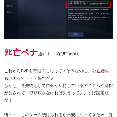
ﾀﾋ亡ペナ
通知！
ヾ(ﾟДﾟ )ｫｨｫｨ
これからPvPも苛烈？になってきそうなのに、
ﾀﾋ亡者へ
もペナ
って・・・怖すぎｗ
しかも、遺失物として自分が所持しているアイテムや財貨
が泥されて、取り戻さなければ失うってぇ、すげ設定だ
な！
俺・・・このゲーム続けられるか不安になってきたｗ 課