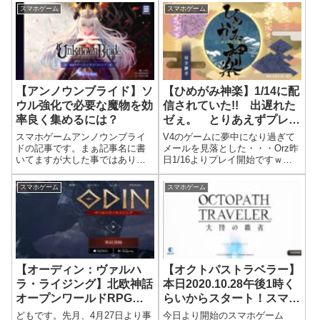
スマホゲーム
スマホゲーム
【アンノウンブライド】ソ
【ひめがみ神楽】1/14に配
ウル強化で必要な魔物を効
信されていた!! 出遅れた
率良く集めるには？
ゼぇ。 とりあえずプレイ
開始。どこの茶室（ギル
スマホゲームアンノウンブライ
V4のゲームに夢中になり過ぎて
ド?）に入るか・・・
ドの記事です。まぁ記事名に書
メールを見落とした・・・Orz昨
いてますが大した事ではありま
日1/16よりプレイ開始ですｗ初
せん。チュートリアルにもあっ
期データのダウンロード画面で
た内容ですｗマイ拠点から魔物
すが、コイツわりとカワイイ動
スマホゲーム
スマホゲーム
をタップして育てたい魔物をタ
き。やっぱ、尻尾モフモフはエ
ップ。今回はリリスを選択。リ
エなぁ～ホーム画面はこんな感
リスのソウル強化に必要な魔物
じで、作画がちょっと劇画調？
は赤枠内に必要な...
です。...
【オーディン：ヴァルハ
【オクトパストラベラー】
ラ・ライジング】北欧神話
本日2020.10.28午後1時く
オープンワールドRPG。
らいからスタート！スマホ
事前登録して、クラス占い
でRPGプレイもエエか
どもです。先月、4月27日より事
今日より開始のスマホゲーム