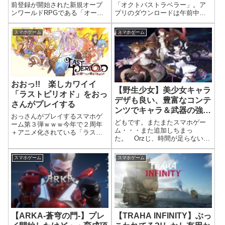
をしてみた。
も。
前登録が開始された新規オープ
「オクトパストラベラー」。ア
ンワールドRPGである「オーデ
プリのダウンロードは午前中に
ィン：ヴァルハラ・ライジン
出来たが・・・・と表示され、
グ」の事前登録後に、クラス占
士気が削がれましたが午後1時？
スマホゲーム
スマホゲーム
いというおもしろそうなコンテ
くらいだったかな？アプリを起
ンツがあったんで、自分が扱う
動したら無事データの追加ダウ
クラスの適正を占ってみまし
ンロードが始まり、ようやくプ
た。クラスには...
レイすることが出...
おおっ!! 楽しカワイイ
【野生少女】美少女キャラ
「ラストピリオド」をおっ
デザも良い、豊富なコンテ
さんがプレイする
ンツでキャラ＆武器の強化
おっさんがプレイするスマホゲ
が楽しいRPGアプリ
どもです。またまたスマホゲー
ーム第３弾ｗｗｗ今年で２周年
ム・・・また追加しちまっ
＋アニメ化されている「ラスト
た。 Orzじ、時間が足らないｗ
ピリオド」をインストして遊ん
ｗｗってことでさらに新規にプ
でみました。意外や意外、キャ
レイ開始したタイトルが「野生
ラがカワイク、遊び場（クエス
スマホゲーム
スマホゲーム
少女」。いろんな野生動物であ
ト）が多く楽しかったです！プ
る陸に海の生物の遺伝子を合成
レイ開始日は、2018年5月23日。
された少女たちであるアニマを
ブログへ...
駆使して人工頭脳...
【ARKA-蒼穹の門-】プレ
【TRAHA INFINITY】ぶっ