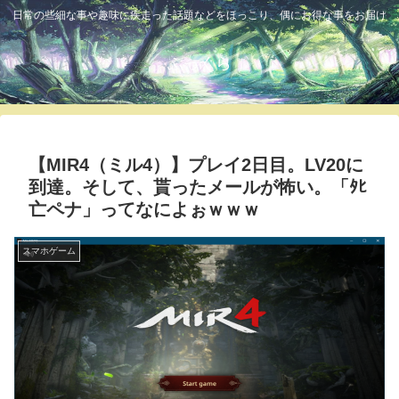
日常の些細な事や趣味に疾走った話題などをほっこり、偶にお得な事をお届け
ふっくら
【MIR4（ミル4）】プレイ2日目。LV20に
到達。そして、貰ったメールが怖い。「ﾀﾋ
亡ペナ」ってなによぉｗｗｗ
スマホゲーム