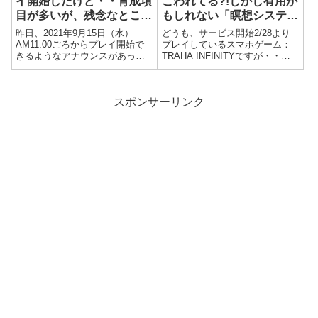
イ開始したけど・・育成項
こわれてる?!しかし有用か
目が多いが、残念なところ
もしれない「瞑想システ
も多いｗｗｗ
ム」がオモロイｗ
昨日、2021年9月15日（水）
どうも、サービス開始2/28より
AM11:00ごろからプレイ開始で
プレイしているスマホゲーム：
きるようなアナウンスがあっ
TRAHA INFINITYですが・・・
て、待っていたら時間が過ぎて
ん－、なんだろねぇ。いろいろ
しまい、午前中にキャラ作成が
とコンテンツが多く把握できて
出来なくて仕事から帰ってきて
いないので、何を優先にすりゃ
から夜8:00ごろにプレイ開始し
エエのかよくわかっておりませ
スポンサーリンク
ました。プレイ環境PCでNOX
ん。なので、ゲーム自体がお
プ...
も...