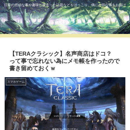
日常の些細な事や趣味に疾走った話題などをほっこり、偶にお得な事をお届け
ふっくら
【TERAクラシック】名声商店はドコ？
って事で忘れない為にメモ帳を作ったので
書き留めておくｗ
スマホゲーム