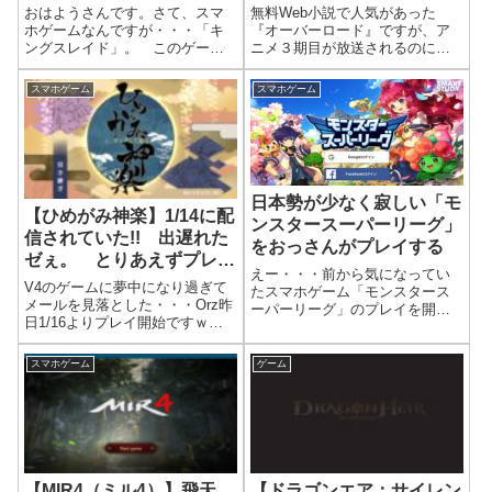
らが本番ｗ
おはようさんです。さて、スマ
無料Web小説で人気があった
ホゲームなんですが・・・「キ
『オーバーロード』ですが、ア
ングスレイド」。 このゲーム
ニメ３期目が放送されるのに、
のインスコした日がたしか、4月
今度は、スマホゲーム化とのこ
ごろだったでしょうか。いまご
と。公式ページのNEWSにおい
スマホゲーム
スマホゲーム
ろ、レビューというのも可笑し
て6/25に告知されていました。
いですが、「キングスレイド」
この『オーバーロード』です
もプレイしているよぉと告知ｗ
が、Web版（しかも、大雑把）
ｗｗさて、この...
で読んだと...
日本勢が少なく寂しい「モ
【ひめがみ神楽】1/14に配
ンスタースーパーリーグ」
信されていた!! 出遅れた
をおっさんがプレイする
ゼぇ。 とりあえずプレイ
えー・・・前から気になってい
開始。どこの茶室（ギル
V4のゲームに夢中になり過ぎて
たスマホゲーム「モンスタース
ド?）に入るか・・・
メールを見落とした・・・Orz昨
ーパーリーグ」のプレイを開始
日1/16よりプレイ開始ですｗ初
しました。内容的にスターモン
期データのダウンロード画面で
とよばれるモンスターを捕獲し
すが、コイツわりとカワイイ動
て育て、進化させていくゲーム
スマホゲーム
ゲーム
き。やっぱ、尻尾モフモフはエ
ですね。もう、ポケモンと一緒
エなぁ～ホーム画面はこんな感
です (・∀・)それでもプレイす
じで、作画がちょっと劇画調？
るきになった...
です。...
【MIR4（ミル4）】飛天
【ドラゴンエア：サイレン