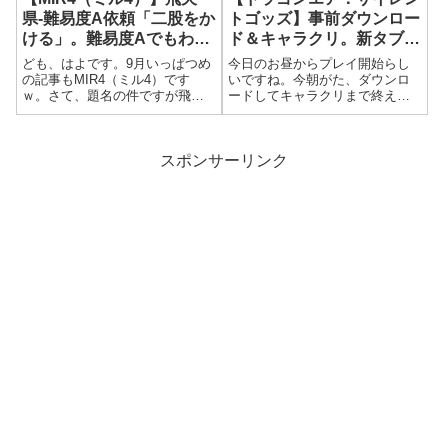
県-難易度A依頼「二股をか
トゴッズ】事前ダウンロー
ける」。難易度Aでもわか
ド＆キャラクリ。新タブレ
りずれぇー！
ットにインストしてみた。
ども、はよです。9月いっぱつめ
今日のお昼からプレイ開始らし
の記事もMIR4（ミル4）です
いですね。今朝がた、ダウンロ
ｗ。さて、題名の件ですが飛天
ードしてキャラクリまで終えま
県の依頼内容にある「二股をか
した。プレイ環境端末は先日購
ける」。難易度Aとなっています
入したXiaomi Pad 6にインス
が、ヒントをみてもドコへいき
ト。画面がメッチャ綺麗でし
ゃぁエエのやら。とりあえず妖
た！少々カクツとこがありまし
スポンサーリンク
魔の墓へいくんですが、いつも
たが概ね良好と思われます。ま
なら地図上...
ぁ、実際...