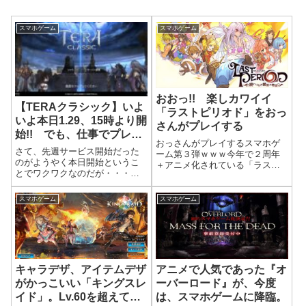
スマホゲーム
スマホゲーム
おおっ!! 楽しカワイイ
【TERAクラシック】いよ
「ラストピリオド」をおっ
いよ本日1.29、15時より開
さんがプレイする
始!! でも、仕事でプレイ
おっさんがプレイするスマホゲ
出来ないし、どうせアクセ
さて、先週サービス開始だった
ーム第３弾ｗｗｗ今年で２周年
ス過多で無理やろうから
のがようやく本日開始というこ
＋アニメ化されている「ラスト
とでワクワクなのだが・・・夜
「待ち」でいいやｗ
ピリオド」をインストして遊ん
まで触れないのが残念 (´；ω；
でみました。意外や意外、キャ
`)ｸｳｩｩまぁサービス開始時はどう
ラがカワイク、遊び場（クエス
スマホゲーム
スマホゲーム
せ、アクセス過多になってプレ
ト）が多く楽しかったです！プ
イできんからいっかｗまた、事
レイ開始日は、2018年5月23日。
前ダウンロードが出来るとのこ
ブログへ...
とで...
キャラデザ、アイテムデザ
アニメで人気であった『オ
がかっこいい「キングスレ
ーバーロード』が、今度
イド」。Lv.60を超えてか
は、スマホゲームに降臨。