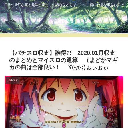
日常の些細な事や趣味に疾走った話題などをほっこり、偶にお得な事をお届け
ふっくら
【パチスロ収支】誰得?! 2020.01月収支
のまとめとマイスロの通算 （まどかマギ
カの曲は全部良い！ ヾ(-д-;)ぉぃぉぃ
パチスロ