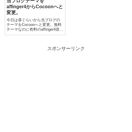
当ブログテーマを
affinger4からCocoonへと
変更。
今日は昼ぐらいから当ブログの
テーマをCocoonへと変更。無料
テーマなのに有料のaffinger4並な
テーマです。今日まで知らんか
ったですわｗｗってことで、早
速？変更してみましたが・・・
Cocoonに合わせるために結構カ
スポンサーリンク
スタマイズ？しました...