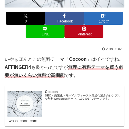
X
Facebook
はてブ
LINE
Pinterest
2019.02.02
いやぁほんとこの無料テーマ「
Cocoon
」はイイですね。
AFFINGER4
も良かったですが
無理に有料テーマを買う必
要が無いくらい無料で高機能
です。
Cocoon
SEO・高速化・モバイルファースト最適化済みのシンプル
な無料Wordpressテーマ。100％GPLテーマです。
wp-cocoon.com