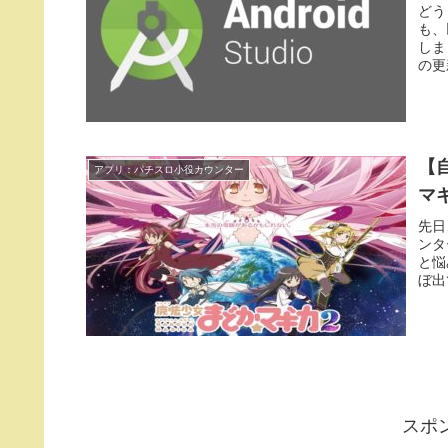
どう
も、
しま
の更
【
アプリ：パチスロ小役カウンター
マ
先日
ンタ
と悩
ぼ出
スポ