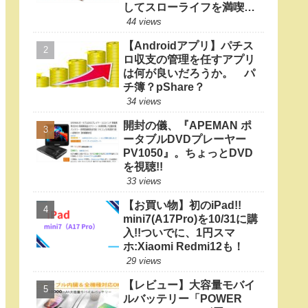
してスローライフを満喫し
たい
44 views
【Androidアプリ】パチス
ロ収支の管理を任すアプリ
は何が良いだろうか。 パ
チ簿？pShare？
34 views
開封の儀、『APEMAN ポ
ータブルDVDプレーヤー
PV1050』。ちょっとDVD
を視聴!!
33 views
【お買い物】初のiPad!!
mini7(A17Pro)を10/31に購
入!!ついでに、1円スマ
ホ:Xiaomi Redmi12も！
29 views
【レビュー】大容量モバイ
ルバッテリー「POWER