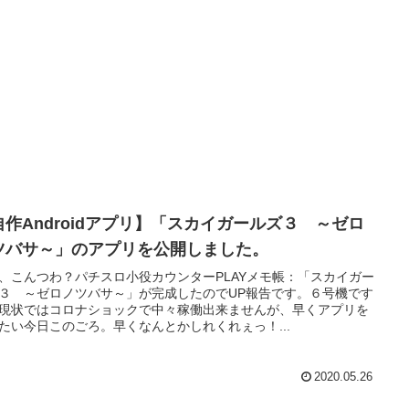
自作Androidアプリ】「スカイガールズ３ ～ゼロ
ツバサ～」のアプリを公開しました。
、こんつわ？パチスロ小役カウンターPLAYメモ帳：「スカイガー
３ ～ゼロノツバサ～」が完成したのでUP報告です。６号機です
現状ではコロナショックで中々稼働出来ませんが、早くアプリを
たい今日このごろ。早くなんとかしれくれぇっ！...
2020.05.26