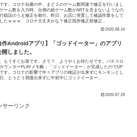
です。コロナ自粛の中、まど２のゲーム数関連で修正を行いまし
ゲーム数を入力時、台側の総ゲーム数がARTを含まないようなの
行錯誤のうえ修正を敢行。昨日、お店に突貫して確認作業をして
したｗｗｗ コロナ大丈夫かな？修正箇所修正前修正...
2020.08.14
自作Androidアプリ】「ゴッドイーター」のアプリ
公開しました。
、もうすぐお昼です。さて？ ようやくお待たせです。パチスロ
カウンターPLAYメモ帳：「ゴッドイーター」が完成したのでUP
です。コロナの影響で中々アプリの検証が出来ずにモンモンとし
日、とうとう我慢出来ずに午前中にゴッドイーター...
2020.07.29
ンサーリンク