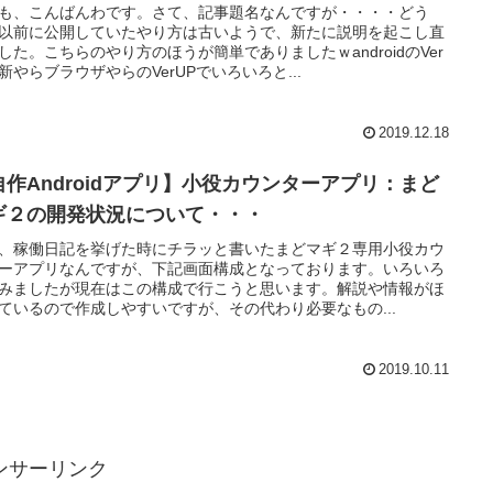
も、こんばんわです。さて、記事題名なんですが・・・・どう
以前に公開していたやり方は古いようで、新たに説明を起こし直
した。こちらのやり方のほうが簡単でありましたｗandroidのVer
新やらブラウザやらのVerUPでいろいろと...
2019.12.18
自作Androidアプリ】小役カウンターアプリ：まど
ギ２の開発状況について・・・
、稼働日記を挙げた時にチラッと書いたまどマギ２専用小役カウ
ーアプリなんですが、下記画面構成となっております。いろいろ
みましたが現在はこの構成で行こうと思います。解説や情報がほ
ているので作成しやすいですが、その代わり必要なもの...
2019.10.11
ンサーリンク