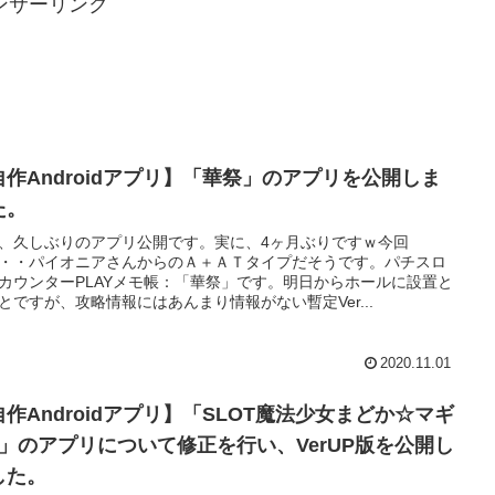
ンサーリンク
自作Androidアプリ】「華祭」のアプリを公開しま
た。
、久しぶりのアプリ公開です。実に、4ヶ月ぶりですｗ今回
・・パイオニアさんからのＡ＋ＡＴタイプだそうです。パチスロ
カウンターPLAYメモ帳：「華祭」です。明日からホールに設置と
とですが、攻略情報にはあんまり情報がない暫定Ver...
2020.11.01
自作Androidアプリ】「SLOT魔法少女まどか☆マギ
2」のアプリについて修正を行い、VerUP版を公開し
した。