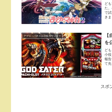
ども
た。
で試
きま
【
アプリ：パチスロ小役カウンター
を
ども
小役
報告
て先
スポ