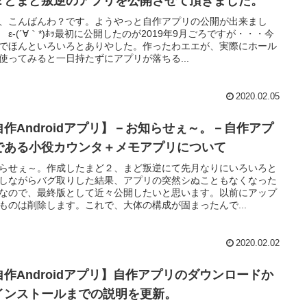
２とまど叛逆のアプリを公開させて頂きました。
、こんばんわ？です。ようやっと自作アプリの公開が出来まし
 ε-(´∀｀*)ﾎｯ最初に公開したのが2019年9月ごろですが・・・今
でほんといろいろとありやした。作ったわエエが、実際にホール
使ってみると一日持たずにアプリが落ちる...
2020.02.05
自作Androidアプリ】－お知らせぇ～。－自作アプ
である小役カウンタ＋メモアプリについて
らせぇ～。作成したまど２、まど叛逆にて先月なりにいろいろと
しながらバグ取りした結果、アプリの突然シぬこともなくなった
なので、最終版として近々公開したいと思います。以前にアップ
ものは削除します。これで、大体の構成が固まったんで...
2020.02.02
自作Androidアプリ】自作アプリのダウンロードか
インストールまでの説明を更新。