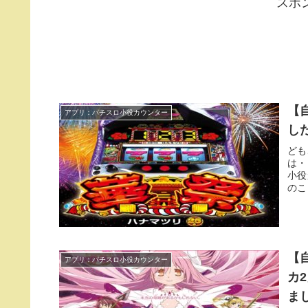
スポ
【
アプリ：パチスロ小役カウンター
し
ども
は・
小役
のこ
【
アプリ：パチスロ小役カウンター
カ
ま