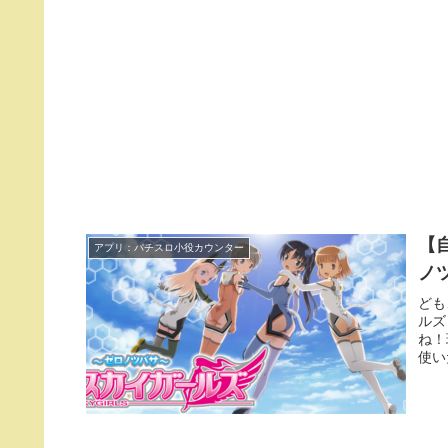
【
アプリ：パチスロ小役カウンター
ノ
ども
ルズ
ね！
使い