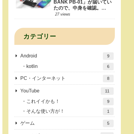
BANK PB-01」が届いてい
たので、中身を確認。
10000mAhもあれば1日十
27 views
分だよね？
カテゴリー
Android
9
kotlin
6
PC・インターネット
8
YouTube
11
これイイかも！
9
そんな使い方が！
1
ゲーム
5