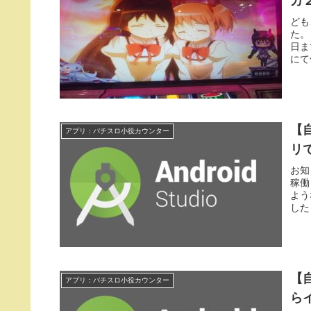
カ
ども
た。
日ま
にて
【
アプリ：パチスロ小役カウンター
リ
お知
稼働
よう
した
【
アプリ：パチスロ小役カウンター
ら