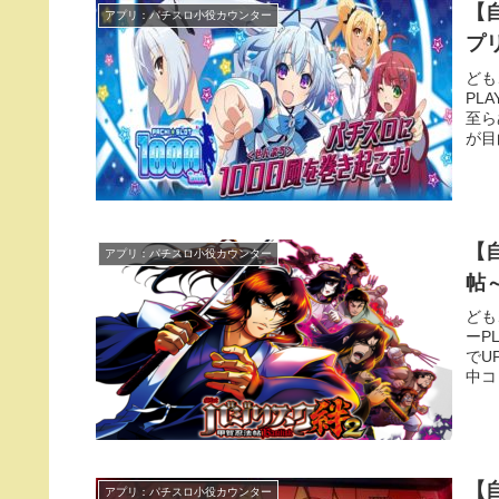
【
アプリ：パチスロ小役カウンター
プ
ども
PL
至ら
が目
【
アプリ：パチスロ小役カウンター
帖
ども
ーP
でU
中コ
【自
アプリ：パチスロ小役カウンター