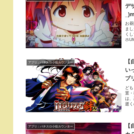
デ
_)
お昼
まし
くし
ホU
【
アプリ：パチスロ小役カウンター
い
プ
ども
置・
は、
逝く
【
アプリ：パチスロ小役カウンター