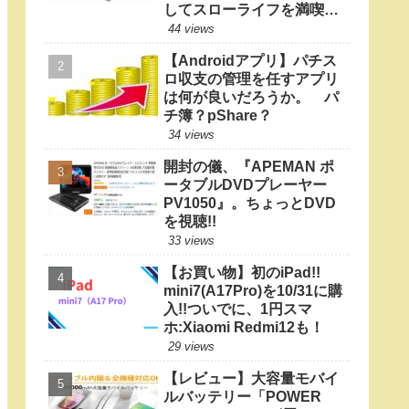
してスローライフを満喫し
たい
44 views
【Androidアプリ】パチス
ロ収支の管理を任すアプリ
は何が良いだろうか。 パ
チ簿？pShare？
34 views
開封の儀、『APEMAN ポ
ータブルDVDプレーヤー
PV1050』。ちょっとDVD
を視聴!!
33 views
【お買い物】初のiPad!!
mini7(A17Pro)を10/31に購
入!!ついでに、1円スマ
ホ:Xiaomi Redmi12も！
29 views
【レビュー】大容量モバイ
ルバッテリー「POWER