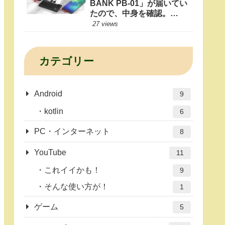
BANK PB-01」が届いてい
たので、中身を確認。
10000mAhもあれば1日十
27 views
分だよね？
カテゴリー
Android
9
kotlin
6
PC・インターネット
8
YouTube
11
これイイかも！
9
そんな使い方が！
1
ゲーム
5