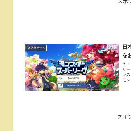
スポ
日
スマホゲーム
を
えー
リー
ンス
モン
スポ